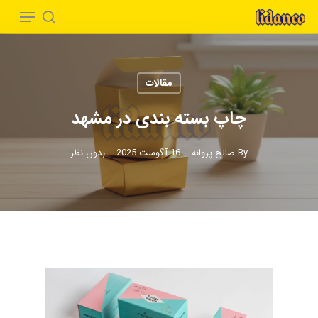
Menu
Ski
t
search
Close
mai
Menu
conten
مقالات
چاپ بسته بندی در مشهد
By
صالح پروانه
16 آگوست 2025
بدون نظر