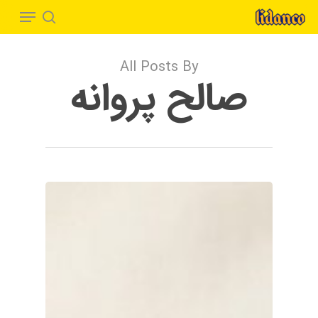
Menu
Ski
t
search
Close
mai
Menu
All Posts By
conten
صالح پروانه