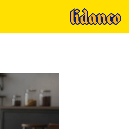
Ski
t
mai
conten