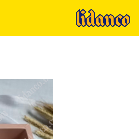
Ski
t
mai
conten