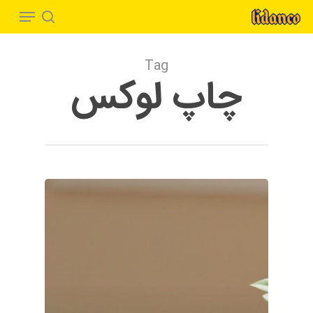
Menu
Ski
t
search
Close
mai
Menu
Tag
conten
چاپ لوکس