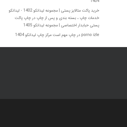
1404
خرید پاکت متالایز پستی | مجموعه لیدانکو 1402 - لیدانکو
خدمات چاپ ، بسته بندی و پس از چاپ
در
چاپ پاکت
پستی حبابدار اختصاصی | مجموعه لیدانکو 1405
porno izle
در
چاپ مهم است مرکز چاپ لیدانکو 1404