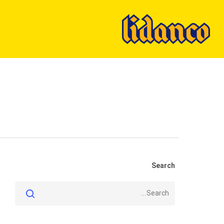
Ski
t
mai
conten
Search