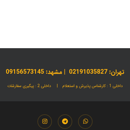
مقالات
بهترین تگ تبلیغاتی برای محصولات خود را از
ما بخرید|لیدانکو 1405
تهران:
02191035827
| مشهد: 09156573145
داخلی 1 : کارشناس پذیرش و استعلام | داخلی 2 : پیگیری سفارشات
instagram
telegram
whatsapp