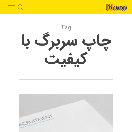
Menu
Ski
t
search
Close
mai
Menu
Tag
conten
چاپ سربرگ با
کیفیت