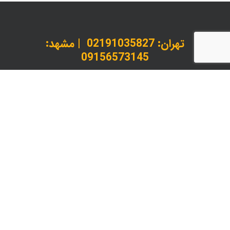
تهران:
02191035827
| مشهد:
09156573145
داخلی 1 : کارشناس پذیرش و استعلام | داخلی 2 :
پیگیری سفارشات
instagram
telegram
whatsapp
© 2026 لیدانکو چاپ، بسته بندی و خدمات پس از چاپ.