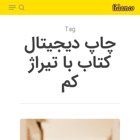
Menu
Ski
t
search
Close
mai
Menu
Tag
conten
چاپ دیجیتال
کتاب با تیراژ
کم