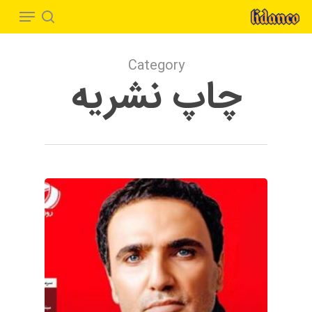
Menu
Ski
t
search
Close
mai
Menu
Category
conten
چاپ نشریه