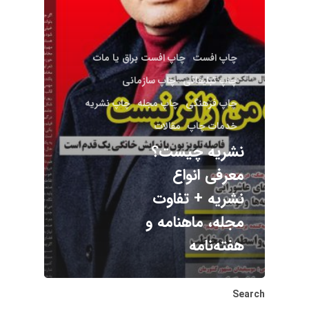
چاپ افست
چاپ افست براق یا مات
چاپ تبلیغاتی
چاپ سازمانی
چاپ فرهنگی
چاپ مجله
چاپ نشریه
خدمات چاپ
مقالات
نشریه چیست؟
معرفی انواع
نشریه + تفاوت
مجله، ماهنامه و
هفته‌نامه
Search