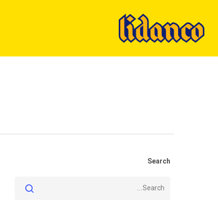
Ski
t
mai
conten
Search