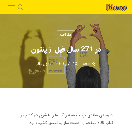
Menu
Ski
t
search
Close
mai
Menu
conten
مقالات
در 271 سال قبل از پنتون
By
codir
10 اکتبر 2020
بدون نظر
هنرمندی هلندی ترکیب همه رنگ ها را با شرح هر کدام در
کتاب 800 صفحه ای دست ساز به تصویر کشیده بود