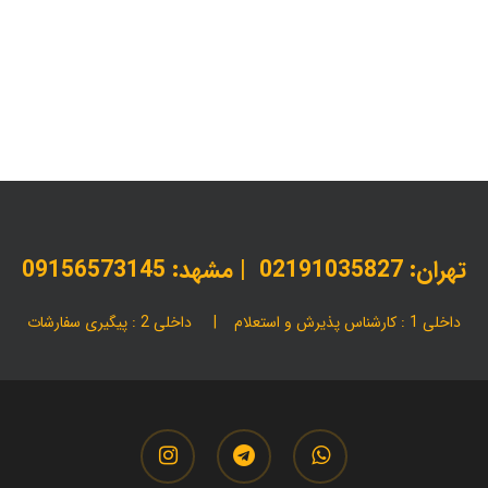
انواع کارتن بسته بندی
بسته بندی
بسته بندی کارتونی
بسته بن
تولید کارتن سفارشی
جعبه مقوایی
خرید بسته بندی
خرید بسته
راهنمای انتخاب کارتن مناسب
فروش عمده کارتن
قیمت کارتن و ج
کارتن مقوایی
مقالات
12 نوع کارتن مقوایی|راهنمای خرید کارتن
بسته بندی لیدانکو
تهران:
02191035827
| مشهد: 09156573145
داخلی 1 : کارشناس پذیرش و استعلام | داخلی 2 : پیگیری سفارشات
instagram
telegram
whatsapp