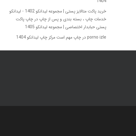
1404
خرید پاکت متالایز پستی | مجموعه لیدانکو 1402 - لیدانکو
خدمات چاپ ، بسته بندی و پس از چاپ
در
چاپ پاکت
پستی حبابدار اختصاصی | مجموعه لیدانکو 1405
porno izle
در
چاپ مهم است مرکز چاپ لیدانکو 1404