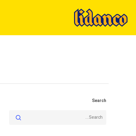
Ski
t
mai
conten
Search