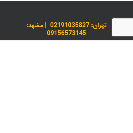
تهران:
02191035827
| مشهد:
09156573145
داخلی 1 : کارشناس پذیرش و استعلام | داخلی 2 :
پیگیری سفارشات
instagram
telegram
whatsapp
© 2026 لیدانکو چاپ، بسته بندی و خدمات پس از چاپ.