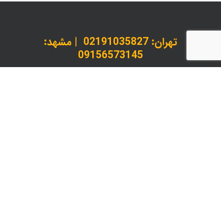
تهران:
02191035827
| مشهد:
09156573145
داخلی 1 : کارشناس پذیرش و استعلام | داخلی 2 :
پیگیری سفارشات
instagram
telegram
whatsapp
© 2026 لیدانکو چاپ، بسته بندی و خدمات پس از چاپ.