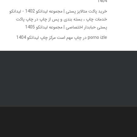
1404
خرید پاکت متالایز پستی | مجموعه لیدانکو 1402 - لیدانکو
خدمات چاپ ، بسته بندی و پس از چاپ
در
چاپ پاکت
پستی حبابدار اختصاصی | مجموعه لیدانکو 1405
porno izle
در
چاپ مهم است مرکز چاپ لیدانکو 1404