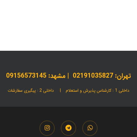
برندینگ اداری
چاپ اختصاصی
چاپ افست
چاپ افست براق یا م
چاپ سربرگ طلاکوب | سفارش فوری با قیمت مستقیم چاپخانه
چاپ
خدمات چاپ فوری
ست اداری
سربرگ اداری
مقالات
چاپ سربرگ و 3 سایز مختلف آن
تهران:
02191035827
| مشهد: 09156573145
داخلی 1 : کارشناس پذیرش و استعلام | داخلی 2 : پیگیری سفارشات
instagram
telegram
whatsapp