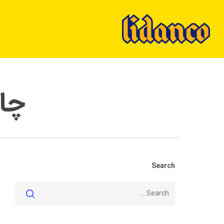
Ski
t
mai
conten
چاپ
Search