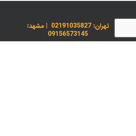
تهران:
02191035827
| مشهد:
09156573145
داخلی 1 : کارشناس پذیرش و استعلام | داخلی 2 :
پیگیری سفارشات
instagram
telegram
whatsapp
© 2026 لیدانکو چاپ، بسته بندی و خدمات پس از چاپ.