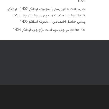
1404
خرید پاکت متالایز پستی | مجموعه لیدانکو 1402 - لیدانکو
خدمات چاپ ، بسته بندی و پس از چاپ
در
چاپ پاکت
پستی حبابدار اختصاصی | مجموعه لیدانکو 1405
porno izle
در
چاپ مهم است مرکز چاپ لیدانکو 1404