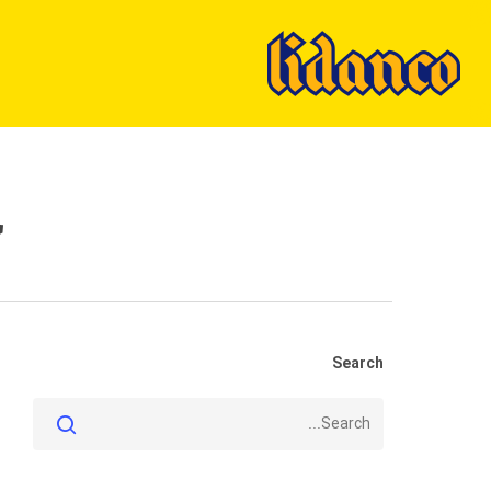
Ski
t
mai
conten
چ
Search