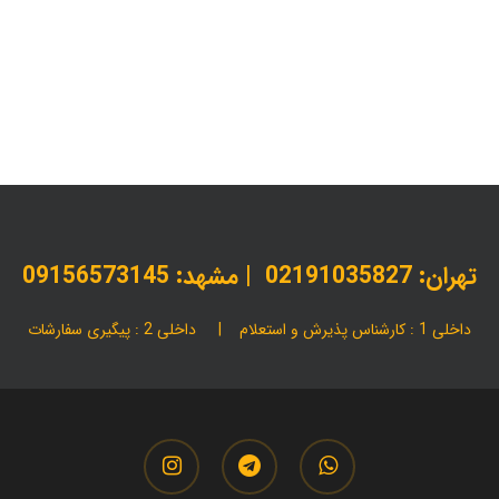
بسته‌بندی برندها
بسته‌بندی حرفه‌ای
بسته‌بندی سفارشی
بسته‌ب
بسته‌بندی لوکس
تأثیر چاپ حرفه‌ای در فروش
تولید بسته‌بندی 
چاپ اختصاصی محصولات
چاپ جعبه تبلیغاتی
چاپ حرفه‌ای
چاپ
کارتن بسته‌بندی سفارشی
لیست قیمت پاکت پستی
لیست قیمت پ
تولید کننده انواع بسته بندی اختصاصی |
چاپ جعبه و کارتن سفارشی با قیمت مناسب
تهران:
02191035827
| مشهد: 09156573145
داخلی 1 : کارشناس پذیرش و استعلام | داخلی 2 : پیگیری سفارشات
instagram
telegram
whatsapp