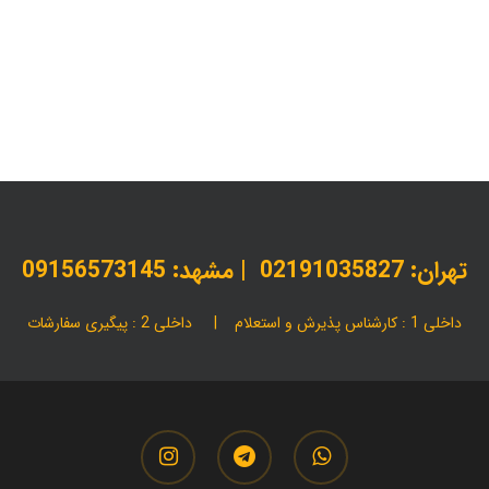
انواع بروشور
بروشور
بروشور تبلیغاتی
بروشور سه لت
بروشور لیز
قیمت چاپ بروشور
مرکز چاپ انواع بروشور
مقالات
چاپ بروشور ارزان
تهران:
02191035827
| مشهد: 09156573145
داخلی 1 : کارشناس پذیرش و استعلام | داخلی 2 : پیگیری سفارشات
instagram
telegram
whatsapp