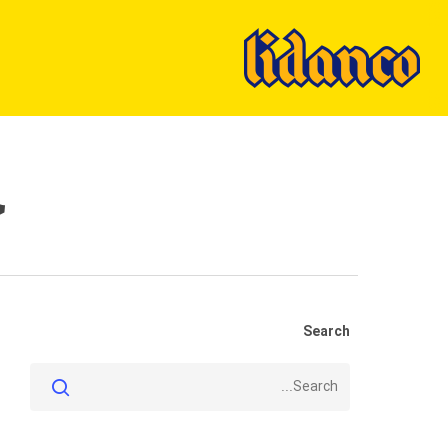
Ski
t
mai
conten
چ
Search