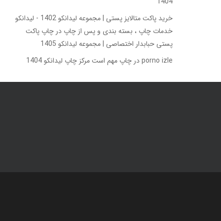
1404
خرید پاکت متالایز پستی | مجموعه لیدانکو 1402 - لیدانکو
خدمات چاپ ، بسته بندی و پس از چاپ
در
چاپ پاکت
پستی حبابدار اختصاصی | مجموعه لیدانکو 1405
porno izle
در
چاپ مهم است مرکز چاپ لیدانکو 1404