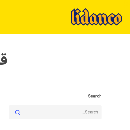
Ski
t
mai
conten
قی
Search