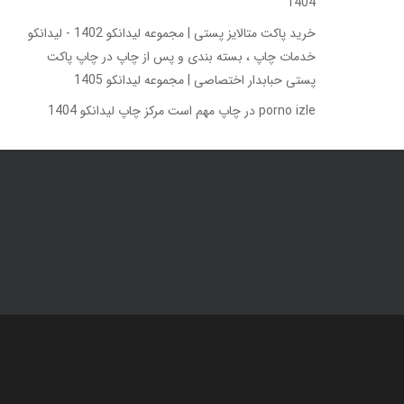
1404
خرید پاکت متالایز پستی | مجموعه لیدانکو 1402 - لیدانکو
خدمات چاپ ، بسته بندی و پس از چاپ
در
چاپ پاکت
پستی حبابدار اختصاصی | مجموعه لیدانکو 1405
porno izle
در
چاپ مهم است مرکز چاپ لیدانکو 1404