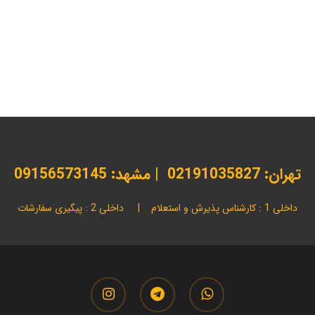
بروشور تبلیغاتی
تبلیغات انتخاباتی
تعرفه چاپ کاتالوگ و بروشور
چاپ کاتالوگ و بروشور
چاپ کمپین انتخاباتی
خدمات چاپ
خدما
طراحی تبلیغات سیاسی
قیمت چاپ بروشور
مقالات
بروشور انتخاباتی مجلس شورای اسلامی
تهران:
02191035827
| مشهد: 09156573145
داخلی 1 : کارشناس پذیرش و استعلام | داخلی 2 : پیگیری سفارشات
instagram
telegram
whatsapp