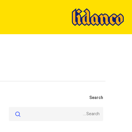
Ski
t
mai
conten
Search