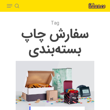
Menu
Ski
t
search
Close
mai
Menu
Tag
conten
سفارش چاپ
بسته‌بندی