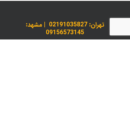
تهران:
02191035827
| مشهد:
09156573145
داخلی 1 : کارشناس پذیرش و استعلام | داخلی 2 :
پیگیری سفارشات
instagram
telegram
whatsapp
© 2026 لیدانکو چاپ، بسته بندی و خدمات پس از چاپ.