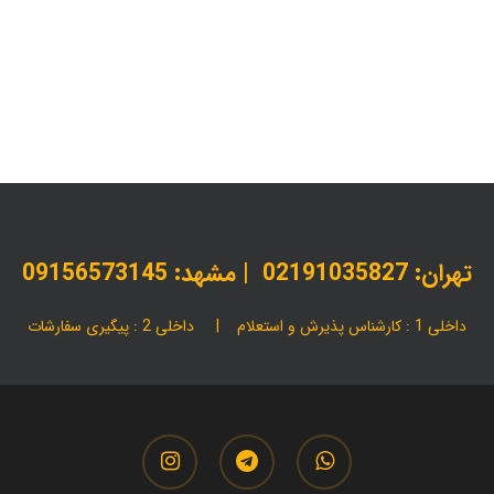
بسته‌ بندی اقتصادی
بسته‌ بندی صنعتی
بسته بندی مواد غذایی
تولید کارتن سفارشی
تولید و عرضه کارتن
مقالات
تولید کننده کارتن مواد غذایی | خرید عمده با
قیمت مناسب
تهران:
02191035827
| مشهد: 09156573145
داخلی 1 : کارشناس پذیرش و استعلام | داخلی 2 : پیگیری سفارشات
instagram
telegram
whatsapp