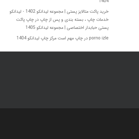
1404
خرید پاکت متالایز پستی | مجموعه لیدانکو 1402 - لیدانکو
خدمات چاپ ، بسته بندی و پس از چاپ
در
چاپ پاکت
پستی حبابدار اختصاصی | مجموعه لیدانکو 1405
porno izle
در
چاپ مهم است مرکز چاپ لیدانکو 1404