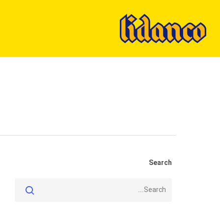
Ski
t
mai
conten
Search