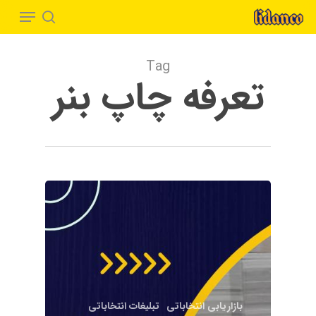
Menu
Ski
t
search
Close
mai
Menu
Tag
conten
تعرفه چاپ بنر
بازاریابی انتخاباتی
تبلیغات انتخاباتی