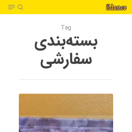
Menu
Ski
t
search
Close
mai
Menu
Tag
conten
بسته‌بندی
سفارشی