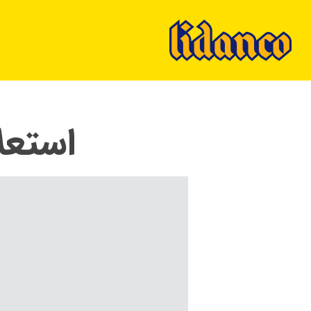
Ski
t
mai
conten
استعل