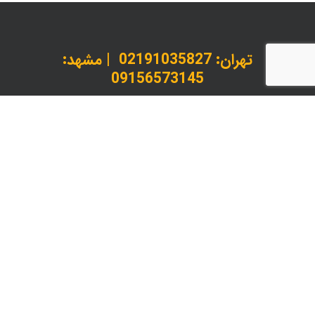
تهران:
02191035827
| مشهد:
09156573145
داخلی 1 : کارشناس پذیرش و استعلام | داخلی 2 :
پیگیری سفارشات
instagram
telegram
whatsapp
© 2026 لیدانکو چاپ، بسته بندی و خدمات پس از چاپ.