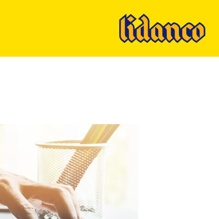
Ski
t
mai
conten