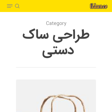
Menu
Ski
t
search
Close
mai
Menu
Category
conten
طراحی ساک
دستی