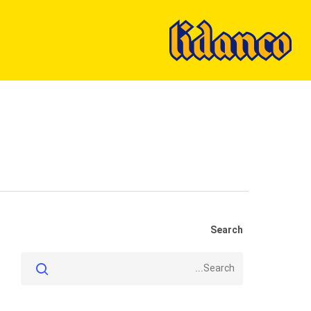
Ski
t
mai
conten
Search