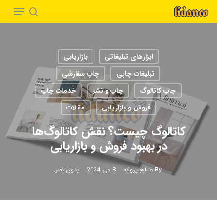
Menu
Ski
t
search
Close
mai
Menu
conten
ابزارهای تبلیغاتی
بازاریابی
تبلیغات چاپی
چاپ سفارشی
چاپ کاتالوگ
چاپ و نشر
خدمات چاپ
فروش و بازاریابی
مقالات
کاتالوگ چیست؟ نقش کاتالوگ‌ها
در بهبود فروش و بازاریابی
By
صالح پروانه
8 می 2024
بدون نظر