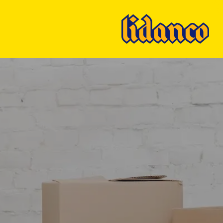
Ski
t
mai
conten