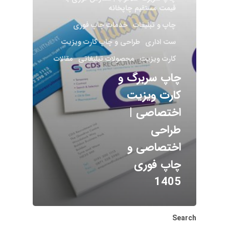
قیمت مستقیم چاپخانه
چاپ و تبلیغات
خدمات چاپ فوری
ست اداری
طراحی و چاپ کارت ویزیت
کارت ویزیت
محصولات تبلیغاتی
مقالات
چاپ سربرگ و
کارت ویزیت
اختصاصی |
طراحی
اختصاصی و
چاپ فوری
1405
Search