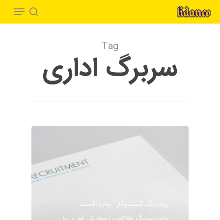
Menu
Ski
t
search
Close
mai
Menu
Tag
conten
سربرگ اداری
برندینگ کسب‌وکار
چاپ افست
چاپ سربرگ طلاکوب | سفارش فوری با