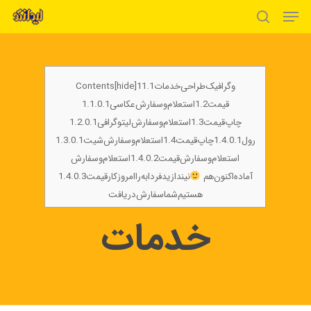
Men
Skip
to
search
Close
main
Menu
content
و
گرافیک
طراحی
خدمات1.1
[hide]1
Contents
قیمت1.2
استعلام
و
سفارش
عکاسی1.1.0.1
چاپ
قیمت1.3
استعلام
و
سفارش
لیتوگرافی1.2.0.1
رول1.4.0.1
چاپ
قیمت1.4
استعلام
و
سفارش
شیت1.3.0.1
استعلام
و
سفارش
قیمت1.4.0.2
استعلام
و
سفارش
آماده
اکنون
هم
نیندازید
فردا
به
را
امروز
کار
قیمت1.4.0.3
هستیم
شما
سفارش
دریافت
خدمات