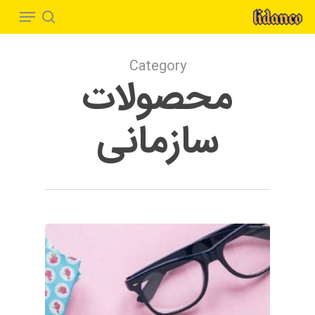
Menu
Ski
t
search
Close
mai
Menu
Category
conten
محصولات
سازمانی